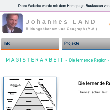
Diese Website wurde mit dem Homepage-Baukasten vo
Johannes LAND
Bildungsökonom und Geograph (M.A.)
Info
Projekte
M A G I S T E R A R B E I T
- Die lernende Regi
Die lernende R
Theoretischer Teil:
Theorie - Hand
Konzept - Impl