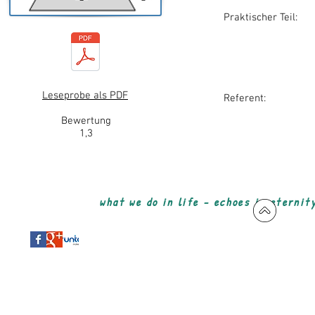
Praktischer Teil:
Initiierung vo
Regionen am B
Überblick - 
Nutzung endoge
Leseprobe als PDF
Referent: Prof. D
Bewertung
1,3
what we do in life - echoes in eternit